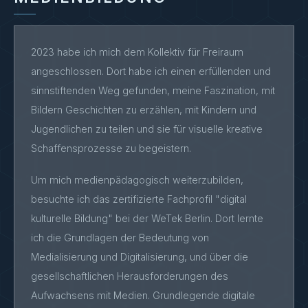
2010
Dok Leipzig –
2009
DAS RUDEL
Lobende
2023 habe ich mich dem Kollektiv für Freiraum
Dokumentarfilm · Regie:
Erwähnung
angeschlossen. Dort habe ich einen erfüllenden und
Alexander Schimpke · 47
Min.
sinnstiftenden Weg gefunden, meine Faszination, mit
Bildern Geschichten zu erzählen, mit Kindern und
Camera Operator
2009
IZ ON TOUR
Jugendlichen zu teilen und sie für visuelle kreative
Konzert-DVD · Xavier
Naidoo & Söhne
Schaffensprozesse zu begeistern.
Mannheims · Regie:
Daniel Lwowski
Um mich medienpädagogisch weiterzubilden,
Hofer Filmtage
besuchte ich das zertifizierte Fachprofil "digital
2008
AUSGESTOSSEN
2008
kulturelle Bildung" bei der WeTek Berlin. Dort lernte
Kurzfilm · Regie: H.
Filmfestspiele
Schweier · 9 Min. · 16mm
Biberach 2009
ich die Grundlagen der Bedeutung von
Filmfest Max
Medialisierung und Digitalisierung, und über die
Ophüls 2008
Int. Shortfilmfest
gesellschaftlichen Herausforderungen des
„inthepalace"
Aufwachsens mit Medien. Grundlegende digitale
Bulgarien 2008