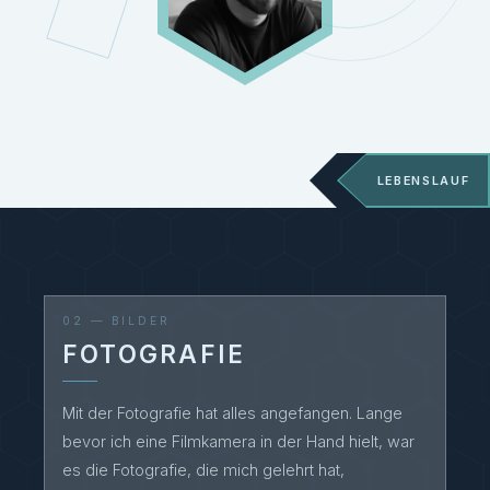
LEBENSLAUF
AUSBILDUNG
02 — BILDER
1996 – 2000
Studium Kunst- und
FOTOGRAFIE
Medienwissenschaften, Universität
Konstanz (ohne Abschluss)
Mit der Fotografie hat alles angefangen. Lange
2004 – 2010
Studium Bildgestaltung (DoP),
bevor ich eine Filmkamera in der Hand hielt, war
Filmakademie Baden-Württemberg,
es die Fotografie, die mich gelehrt hat,
Ludwigsburg