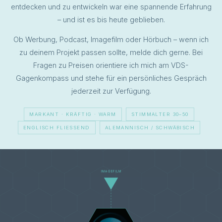
Olafur Arnalds, Li Yundi, Alice Sara Ott, Valery
entdecken und zu entwickeln war eine spannende Erfahrung
Afanassiev und Andreas Ottensamer.
– und ist es bis heute geblieben.
Ob Werbung, Podcast, Imagefilm oder Hörbuch – wenn ich
FILMOGRAPHIE (AUSWAHL)
zu deinem Projekt passen sollte, melde dich gerne. Bei
Fragen zu Preisen orientiere ich mich am VDS-
ARTE, RBB
2012
MA VIE – MEIN
Gagenkompass und stehe für ein persönliches Gespräch
LEBEN
jederzeit zur Verfügung.
Dokumentarfilm · Regie:
Marcel Wehn · 53 Min.
MARKANT · KRÄFTIG · WARM
STIMMALTER 30–50
Hauptpreis: Bester
2012
KANN JA NOCH
ENGLISCH FLIESSEND
ALEMANNISCH / SCHWÄBISCH
Kurzfilm,
KOMMEN
Filmkunstfest
Kurzfilm · Regie: Philipp
Schwerin 2014
Doering · 15 Min.
Publikumspreis,
Filmfest Dresden
IMAGEFILM
Goldener Storch,
Wendland Shorts
2013
ARD, RBB, ARTE
2012
FOREVER ANGEL