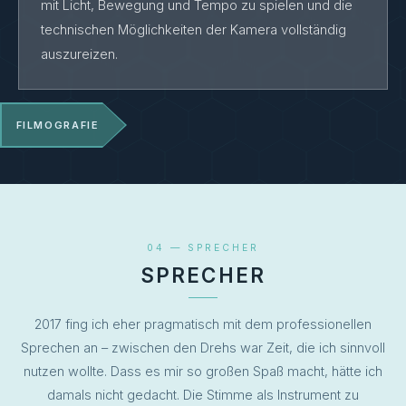
mit Licht, Bewegung und Tempo zu spielen und die
technischen Möglichkeiten der Kamera vollständig
auszureizen.
FILMOGRAFIE
AUSWAHL
Werbung:
u. a. Siemens, Amnesty International, Pickup,
04 — SPRECHER
Sixt, Postcode Lotterie, Joop
SPRECHER
Musikvideos:
Selig, Andreas Bourani, Mark Forster &
Felix Jaehn, Angus & Julia Stone, Kilian & Jo, u. v. m.
2017 fing ich eher pragmatisch mit dem professionellen
Sprechen an – zwischen den Drehs war Zeit, die ich sinnvoll
Für die
Deutsche Grammophon
und
Decca
nutzen wollte. Dass es mir so großen Spaß macht, hätte ich
verantwortete ich als Kameramann, Regisseur und
Produzent EPKs und Livemitschnitte von Künstlern wie
damals nicht gedacht. Die Stimme als Instrument zu