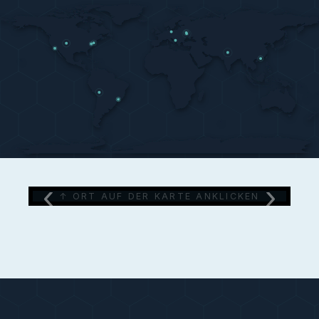
seit 2010
Freiberuflicher Kameramann / DoP –
Dokumentar- & Spielfilm, Musikvideo,
Imagefilm, Werbung
2000 – 2004
Kameraassistent u. a. bei Teamworx,
Studio Babelsberg, Hoffman und Voges
FÄHIGKEITEN & KENNTNISSE
‹
›
Projektmanagement
↑ ORT AUF DER KARTE ANKLICKEN
Medienbildung und -pädagogik
Fotografie und Videoschnitt (Final Cut
Pro)
Sprachaufnahmen im eigenen Studio
(ProTools)