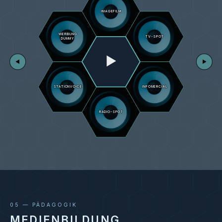
Dokumentarfilm · Regie:
IMAGEFILM
Marcel Wehn · 90 Min. · 2.
Kamera
WERBUNG
TV-SPOT
DUMMY
Goldener Reiter,
2011
NAGEL ZUM SARG
Int. Filmfest
▶
Kurzfilm · Regie: Philipp
◀
▶
Dresden 2012
Döring · 28 Min.
Prädikat:
besonders wertvoll
STATIONVOICE
INFOMERCIAL
Silver, Young
2009
WAY OF MONEY
Directors Award
RADIO-SPOT
Werbespot · Regie: T.
Cannes 2009
Braun · 1 Min.
Best Creative
Commercial, L.A.
Short Film Festival
2010
Finalist, New York
Int. Advertising
Award 2010
Finalist, First Steps
2009
05 — PÄDAGOGIK
Bronze, „Die
MEDIENBILDUNG
Klappe" Hamburg