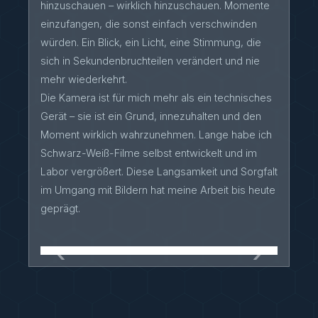
hinzuschauen – wirklich hinzuschauen. Momente
2017
Sprechausbildung, International Voice,
einzufangen, die sonst einfach verschwinden
Berlin
würden. Ein Blick, ein Licht, eine Stimmung, die
sich in Sekundenbruchteilen verändert und nie
2020
Weiterbildung, Akademie für
mehr wiederkehrt.
professionelles Sprechen — Abschluss:
Ariadne-System Zertifikat
Die Kamera ist für mich mehr als ein technisches
Gerät – sie ist ein Grund, innezuhalten und den
2024
Zertifizierung Digitale kulturelle Bildung,
Moment wirklich wahrzunehmen. Lange habe ich
WeTek Berlin
Schwarz-Weiß-Filme selbst entwickelt und im
Labor vergrößert. Diese Langsamkeit und Sorgfalt
BERUFLICHE TÄTIGKEIT
im Umgang mit Bildern hat meine Arbeit bis heute
geprägt.
seit 2023
Medienbildung,
Kollektiv für Freiraum
,
‹
›
Berlin
seit 2017
Professioneller Sprecher –
Stationvoice FluxFM, Werbung,
Imagefilm, Dokumentation; eigenes
Tonstudio Berlin